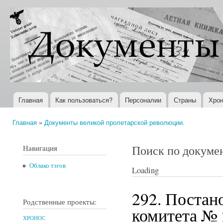
Пер
ос
Документы
Всемирная
со
XX века
история в
Интернете
Главная
Как пользоваться?
Персоналии
Страны
Хрон
Главное меню
Главная
»
Документы великой пролетарской революции.
Вы здесь
Поиск по докуме
Навигация
Облако тэгов
Loading
292. Постан
Родственные проекты:
комитета № 2
ХРОНОС