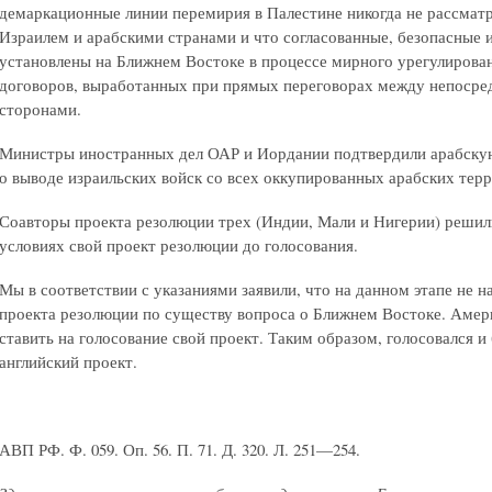
демаркационные линии перемирия в Палестине никогда не рассмат
Израилем и арабскими странами и что согласованные, безопасные
установлены на Ближнем Востоке в процессе мирного урегулирова
договоров, выработанных при прямых переговорах между непосре
сторонами.
Министры иностранных дел ОАР и Иордании подтвердили арабску
о выводе израильских войск со всех оккупированных арабских тер
Соавторы проекта резолюции трех (Индии, Мали и Нигерии) решил
условиях свой проект резолюции до голосования.
Мы в соответствии с указаниями заявили, что на данном этапе не 
проекта резолюции по существу вопроса о Ближнем Востоке. Амери
ставить на голосование свой проект. Таким образом, голосовался и
английский проект.
АВП РФ. Ф. 059. Оп. 56. П. 71. Д. 320. Л. 251—254.