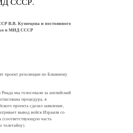
ИД СССР.
ССР В.В. Кузнецова и постоянного
нко в МИД СССР
нят проект резолюции по Ближнему
й Риада мы голосовали за английский
огласована процедура, в
ского проекта сделал заявление,
атривает вывод войск Израиля со
та (соответствующую часть
о телетайпу).