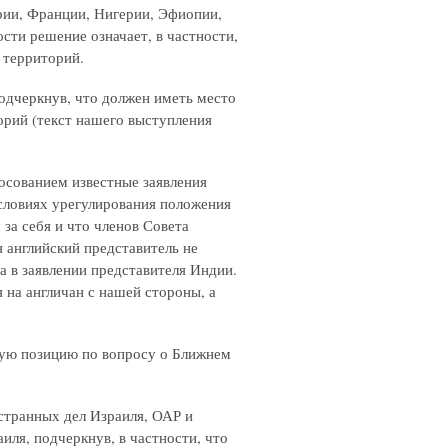
рии, Франции, Нигерии, Эфиопии,
сти решение означает, в частности,
 территорий.
подчеркнув, что должен иметь место
орий (текст нашего выступления
лосованием известные заявления
условиях урегулирования положения
 за себя и что членов Совета
я английский представитель не
а в заявлении представителя Индии.
 на англичан с нашей стороны, а
ую позицию по вопросу о Ближнем
странных дел Израиля, ОАР и
ля, подчеркнув, в частности, что