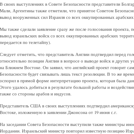
В своих выступлениях в Совете Безопасности представители Болга
Мали, Аргентины также отметили, что принятое Советом Безопасно
вывод вооруженных сил Израиля со всех оккупированных арабских
Мы также сделали заявление сразу же после голосования проекта, 
вывод израильских войск со всех оккупированных арабских террит
передается по телетайпу).
Следует отметить, что представитель Англии подтвердил перед го
относительно позиции Англии в вопросе о выводе войск и других 
на Ближнем Востоке. Он заявил, что английский проект говорит сам
Безопасности будет связывать лишь текст резолюции. В то же врем
оспорил в прямой форме интерпретацию проекта, которая была дан
Этого удалось добиться в результате большой работы и воздействия
также со стороны арабов и индусов.
Представитель США в своих выступлениях подтвердил американск
Востоке, изложенную в заявлении Джонсона от 19 июня с.г.
На заседании Совета Безопасности выступили также министры ино
Иордании. Израильский министр повторил известную позицию Израи