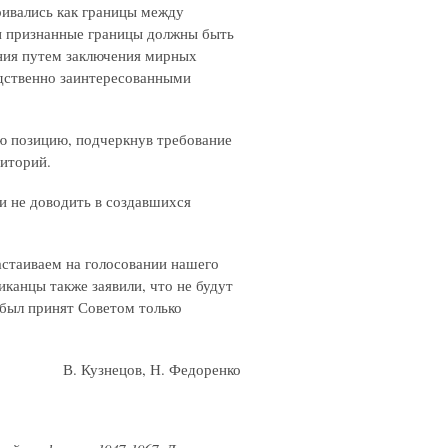
ривались как границы между
 и признанные границы должны быть
ния путем заключения мирных
дственно заинтересованными
ю позицию, подчеркнув требование
риторий.
и не доводить в создавшихся
настаиваем на голосовании нашего
канцы также заявили, что не будут
 был принят Советом только
В. Кузнецов, Н. Федоренко