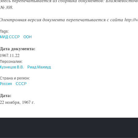
Здесь перепечатывается из сборника документов: Ближневосточн
№ 308.
Электронная версия документа перепечатывается с сайта http://ww
Tags:
МИД СССР
ООН
Дата документа:
1967.11.22
Персоналии:
Кузнецов В.В.
Риад Махмуд
Страна и регион:
Россия
СССР
Дата:
22 ноября, 1967 г.